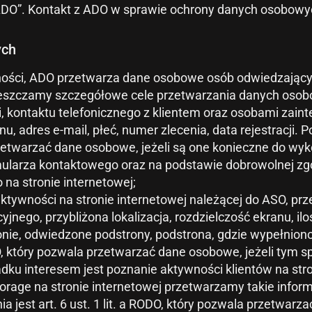
O”. Kontakt z ADO w sprawie ochrony danych osobowych
ych
lności, ADO przetwarza dane osobowe osób odwiedzającyc
ieszczamy szczegółowe cele przetwarzania danych oso
ji, kontaktu telefonicznego z klientem oraz osobami za
nu, adres e-mail, płeć, numer zlecenia, data rejestracji
ją przetwarzać dane osobowe, jeżeli są one konieczne do 
mularza kontaktowego oraz na podstawie dobrowolnej zgo
na stronie internetowej;
 aktywności na stronie internetowej należącej do ASO, pr
yjnego, przybliżona lokalizacja, rozdzielczość ekranu, il
ronie, odwiedzone podstrony, podstrona, gdzie wypełnio
RODO, który pozwala przetwarzać dane osobowe, jeżeli ty
ku interesem jest poznanie aktywności klientów na stro
storage na stronie internetowej przetwarzamy takie inf
 jest art. 6 ust. 1 lit. a RODO, który pozwala przetwar