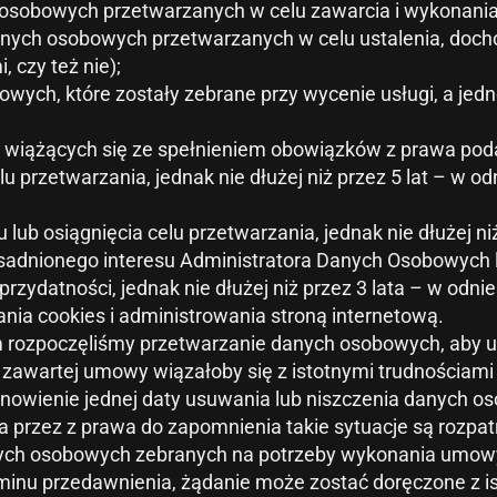
 osobowych przetwarzanych w celu zawarcia i wykonani
o danych osobowych przetwarzanych w celu ustalenia, doc
, czy też nie);
owych, które zostały zebrane przy wycenie usługi, a jed
h wiążących się ze spełnieniem obowiązków z prawa po
elu przetwarzania, jednak nie dłużej niż przez 5 lat – w
lub osiągnięcia celu przetwarzania, jednak nie dłużej n
sadnionego interesu Administratora Danych Osobowych 
 przydatności, jednak nie dłużej niż przez 3 lata – w o
nia cookies i administrowania stroną internetową.
ym rozpoczęliśmy przetwarzanie danych osobowych, aby 
 zawartej umowy wiązałoby się z istotnymi trudnościami 
owienie jednej daty usuwania lub niszczenia danych o
 przez z prawa do zapomnienia takie sytuacje są rozpa
ych osobowych zebranych na potrzeby wykonania umowy 
rminu przedawnienia, żądanie może zostać doręczone z i