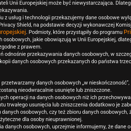
eli Unii Europejskiej może być niewystarczająca. Dlat
zekazywania.
niu z usług i technologii przekazujemy dane osobowe w
rivacy Shield, na podstawie decyzji wykonawczej Komisji 
uropejskiej
Pr
. Podmioty, które przystąpiły do programu
sobowych, jakie obowiązują w Unii Europejskiej, dlatego
 zgodne z prawem.
eń odnośnie przekazywania danych osobowych, w szczegól
a kopii danych osobowych przekazanych do państwa trzec
 przetwarzamy danych osobowych „w nieskończoność”, lec
ostaną nieodwracalnie usunięte lub zniszczone.
nych operacji na danych osobowych niż ich przechowywan
tu trwałego usunięcia lub zniszczenia dodatkowo je za
 danych osobowych, czy też zbioru danych osobowych, że
użyteczne dla osoby nieuprawnionej.
a danych osobowych, uprzejmie informujemy, że dane 