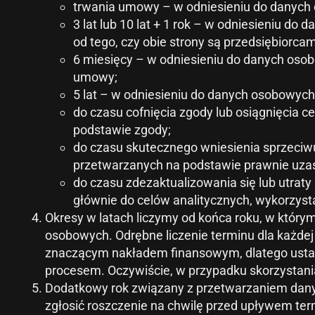
trwania umowy – w odniesieniu do danych
3 lat lub 10 lat + 1 rok – w odniesieniu d
od tego, czy obie strony są przedsiębiorcami
6 miesięcy – w odniesieniu do danych osob
umowy;
5 lat – w odniesieniu do danych osobowyc
do czasu cofnięcia zgody lub osiągnięcia c
podstawie zgody;
do czasu skutecznego wniesienia sprzeciwu 
przetwarzanych na podstawie prawnie uza
do czasu zdezaktualizowania się lub utraty
głównie do celów analitycznych, wykorzysta
Okresy w latach liczymy od końca roku, w któr
osobowych. Odrębne liczenie terminu dla każdej
znaczącym nakładem finansowym, dlatego ustan
procesem. Oczywiście, w przypadku skorzystania
Dodatkowy rok związany z przetwarzaniem dan
zgłosić roszczenie na chwilę przed upływem te