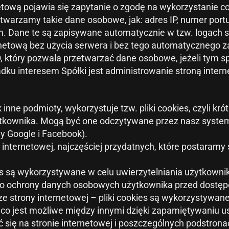
etową pojawia się zapytanie o zgodę na wykorzystanie co
warzamy takie dane osobowe, jak: adres IP, numer portu,
ym. Dane te są zapisywane automatycznie w tzw. logach 
rnetową bez użycia serwera i bez tego automatycznego z
RODO, który pozwala przetwarzać dane osobowe, jeżeli ty
dku interesem Spółki jest administrowanie stroną intern
 inne podmioty, wykorzystuje tzw. pliki cookies, czyli k
użytkownika. Mogą być one odczytywane przez nasz syste
y Google i Facebook).
 internetowej, najczęściej przydatnych, które postaramy s
es są wykorzystywane w celu uwierzytelniania użytkow
m do ochrony danych osobowych użytkownika przed dost
e strony internetowej – pliki cookies są wykorzystywane
h, co jest możliwe między innymi dzięki zapamiętywaniu 
się na stronie internetowej i poszczególnych podstrona