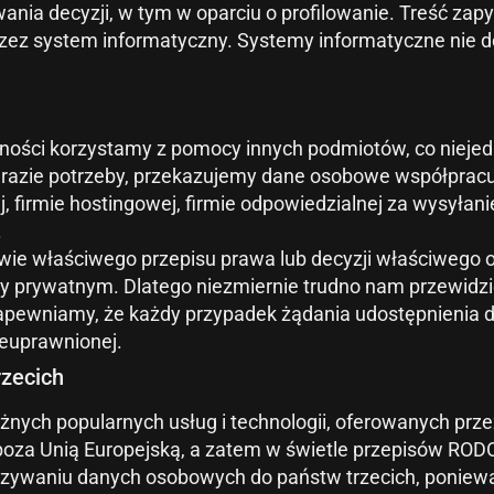
 decyzji, w tym w oparciu o profilowanie. Treść zapyt
rzez system informatyczny. Systemy informatyczne nie 
lności korzystamy z pomocy innych podmiotów, co niejed
zie potrzeby, przekazujemy dane osobowe współpracują
j, firmie hostingowej, firmie odpowiedzialnej za wysyła
.
tawie właściwego przepisu prawa lub decyzji właściweg
y prywatnym. Dlatego niezmiernie trudno nam przewidzie
apewniamy, że każdy przypadek żądania udostępnienia d
ieuprawnionej.
zecich
nych popularnych usług i technologii, oferowanych przez
 poza Unią Europejską, a zatem w świetle przepisów RODO
waniu danych osobowych do państw trzecich, ponieważ 