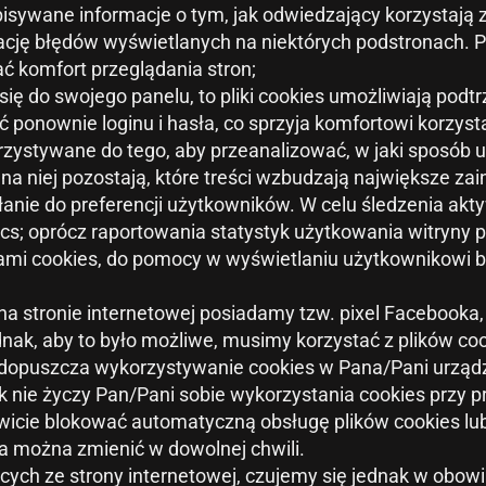
pisywane informacje o tym, jak odwiedzający korzystają z
ację błędów wyświetlanych na niektórych podstronach. Pli
ć komfort przeglądania stron;
e się do swojego panelu, to pliki cookies umożliwiają podt
onownie loginu i hasła, co sprzyja komfortowi korzysta
orzystywane do tego, aby przeanalizować, w jaki sposób u
 na niej pozostają, które treści wzbudzają największe za
łanie do preferencji użytkowników. W celu śledzenia akt
tics; oprócz raportowania statystyk użytkowania witryny
ami cookies, do pomocy w wyświetlaniu użytkownikowi bar
 na stronie internetowej posiadamy tzw. pixel Facebooka
ednak, aby to było możliwe, musimy korzystać z plików c
dopuszcza wykorzystywanie cookies w Pana/Pani urządze
k nie życzy Pan/Pani sobie wykorzystania cookies przy 
kowicie blokować automatyczną obsługę plików cookies 
a można zmienić w dowolnej chwili.
ych ze strony internetowej, czujemy się jednak w obowi