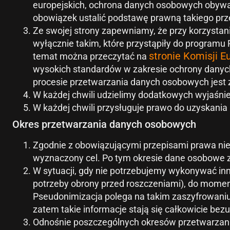
europejskich, ochrona danych osobowych obywat
obowiązek ustalić podstawę prawną takiego pr
Ze swojej strony zapewniamy, że przy korzysta
wyłącznie takim, które przystąpiły do programu P
stronie Komisji E
temat można przeczytać na
wysokich standardów w zakresie ochrony danych o
procesie przetwarzania danych osobowych jest
W każdej chwili udzielimy dodatkowych wyjaśni
W każdej chwili przysługuje prawo do uzyskani
Okres przetwarzania danych osobowych
Zgodnie z obowiązującymi przepisami prawa nie
wyznaczony cel. Po tym okresie dane osobowe z
W sytuacji, gdy nie potrzebujemy wykonywać in
potrzeby obrony przed roszczeniami), do momen
Pseudonimizacja polega na takim zaszyfrowaniu
zatem takie informacje stają się całkowicie bez
Odnośnie poszczególnych okresów przetwarzani