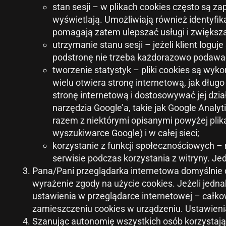
stan sesji – w plikach cookies często są za
wyświetlają. Umożliwiają również identyfik
pomagają zatem ulepszać usługi i zwiększa
utrzymanie stanu sesji – jeżeli klient loguj
podstronę nie trzeba każdorazowo podawać p
tworzenie statystyk – pliki cookies są wyk
wielu otwiera stronę internetową, jak długo
stronę internetową i dostosowywać jej dzia
narzędzia Google’a, takie jak Google Analy
razem z niektórymi opisanymi powyżej plik
wyszukiwarce Google) i w całej sieci;
korzystanie z funkcji społecznościowych –
serwisie podczas korzystania z witryny. J
Pana/Pani przeglądarka internetowa domyślnie 
wyrażenie zgody na użycie cookies. Jeżeli jedna
ustawienia w przeglądarce internetowej – cał
zamieszczeniu cookies w urządzeniu. Ustawieni
Szanując autonomię wszystkich osób korzystając