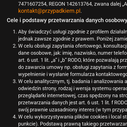
7471607254, REGON 142613764, zwana dalej „AD
kontakt@przypadkiem.pl
.
Cele i podstawy przetwarzania danych osobow
Aby świadczyć usługi zgodnie z profilem działa
jednak zawsze zgodnie z prawem. Poniżej zam
W celu obsługi zapytania ofertowego, konsultac
dane osobowe, jak: imię, nazwisko, numer telefo
art. 6 ust. 1 lit. „a” i „b” RODO, które pozwala
do zawarcia umowy np. obsługi zapytania z for
wypełnienie i wysłanie formularza kontaktowego 
W celu analitycznym, tj. badania i analizowania
odwiedzin strony, rodzaj i wersja systemu operac
przeglądarki internetowej, czas spędzony na st
przetwarzania danych jest art. 6 ust. 1 lit. f 
swój prawnie uzasadniony interes (w tym przypad
W celu wykorzystywania plików cookies i local 
punkcie). Podstawą prawną takiego przetwarzania