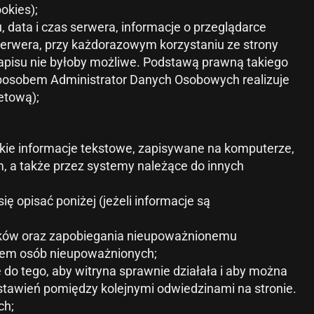
okies);
 data i czas serwera, informacje o przeglądarce
serwera, przy każdorazowym korzystaniu ze strony
apisu nie byłoby możliwe. Podstawą prawną takiego
m sposobem Administrator Danych Osobowych realizuje
etową);
rótkie informacje tekstowe, zapisywane na komputerze,
m, a także przez systemy należące do innych
ię opisać poniżej (jeżeli informacje są
ników oraz zapobiegania nieupoważnionemu
ępem osób nieupoważnionych;
 do tego, aby witryna sprawnie działała i aby można
ustawień pomiędzy kolejnymi odwiedzinami na stronie.
ch;