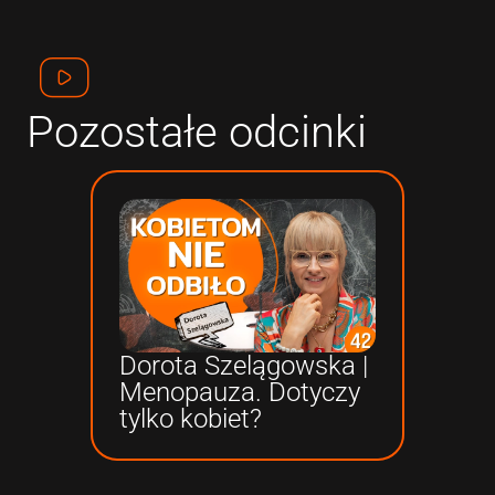
Pozostałe odcinki
Ada
Dorota Szelągowska |
alg
Menopauza. Dotyczy
zak
tylko kobiet?
wła
bu